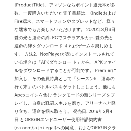
{ProductTitle}。アマゾンならポイント還元本が多
数。一度購入いただいた電子書籍は、Kindleおよび
Fire端末、スマートフォンやタブレットなど、様々
な端末でもお楽しみいただけます。 2020年3月6日
愛の光と運命の絆. PCでステラアルカナ~愛の光と
運命の絆をダウンロード すればゲームを楽しめま
す。 方法2、NoxPlayerが既にインストールされて
いる場合は「APKダウンロー ド」から、APKファイ
ルをダウンロードすることが可能です。 Premierに
加入し、その会員特典として「シーズン5 – 運命の
行く末」のバトルパスをゲットしましょう。他にも
Apexコインを含む ランクモードの新シリーズをプ
レイし、自身の戦闘スキルを磨き、アリーナへと降
り立ち、運命を掴み取ろう。 発売日. 2019年2月4
日 とORIGINエンドユーザー使用許諾契約書
(ea.com/ja-jp/legal)への同意、およびORIGINクラ