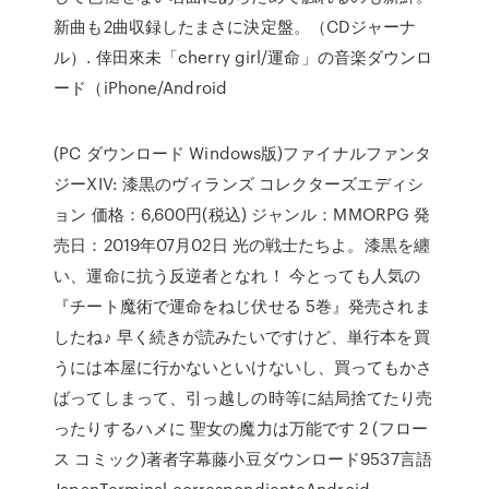
新曲も2曲収録したまさに決定盤。（CDジャーナ
ル）. 倖田來未「cherry girl/運命」の音楽ダウンロ
ード（iPhone/Android
(PC ダウンロード Windows版)ファイナルファンタ
ジーXIV: 漆黒のヴィランズ コレクターズエディシ
ョン 価格：6,600円(税込) ジャンル：MMORPG 発
売日：2019年07月02日 光の戦士たちよ。漆黒を纏
い、運命に抗う反逆者となれ！ 今とっても人気の
『チート魔術で運命をねじ伏せる 5巻』発売されま
したね♪ 早く続きが読みたいですけど、単行本を買
うには本屋に行かないといけないし、買ってもかさ
ばってしまって、引っ越しの時等に結局捨てたり売
ったりするハメに 聖女の魔力は万能です 2 (フロー
ス コミック)著者字幕藤小豆ダウンロード9537言語
JapanTerminal correspondienteAndroid,