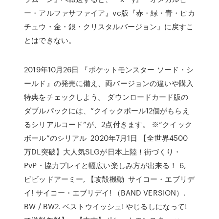
ー・アルファサファイア』vc版『赤・緑・青・ピカ
チュウ・金・銀・クリスタルバージョン』に戻すこ
とはできない。
2019年10月26日 『ポケットモンスター ソード・シ
ールド』の発売に備え、両バージョンの違いや購入
特典をチェックしよう。 ダウンロードカード版の
ダブルパックには、“クイックボール12個がもらえ
るシリアルコード”が、2点付きます。 ※“クイック
ボール”のシリアル 2020年7月1日 【全世界4500
万DL突破】大人気SLGが日本上陸！街づくり・
PvP・協力プレイと幅広い楽しみ方が出来る！ 6,
ビビッドアーミー, 【攻殻機動 サイコー・エブリデ
イ! サイコー・エブリデイ! （BAND VERSION）.
BW / BW2. ベストウイッシュ! やじるしになって!