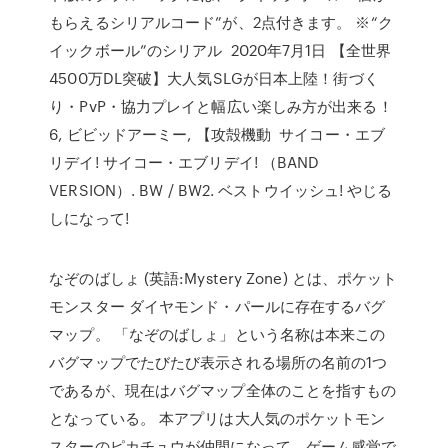
もらえるシリアルコード”が、2点付きます。 ※“ク
イックボール”のシリアル 2020年7月1日 【全世界
4500万DL突破】大人気SLGが日本上陸！街づく
り・PvP・協力プレイと幅広い楽しみ方が出来る！
6, ビビッドアーミー, 【攻殻機動 サイコー・エブ
リデイ! サイコー・エブリデイ! （BAND
VERSION）. BW / BW2. ベストウイッシュ! やじる
しになって!
なぞのばしょ (英語:Mystery Zone) とは、ポケット
モンスター ダイヤモンド・パールに存在するバグ
マップ。 「なぞのばしょ」という名称は本来この
バグマップでたびたび表示される場所の名前の1つ
であるが、現在はバグマップ全体のことを指すもの
となっている。 本アプリは大人気のポケットモン
スターのピカチュウが仲間になって、ゲーム感覚で