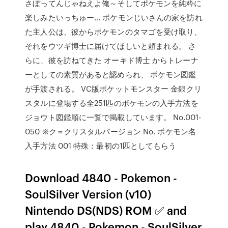
さぼってんじゃねえよ俺～そしてポケモンを純粋に
楽しみたいっちゅー… ポケモンじいさんの家を訪れ
た主人公は、彼からポケモンのタマゴを受け取り、
それをウツギ博士に届けてほしいと頼まれる。 さ
らに、彼を訪ねてきた オーキド博士 からトレーナ
ーとしての素質があると認められ、 ポケモン図鑑
が手渡される。 VC版ポケットモンスター 金銀クリ
スタルに登場する全251匹のポケモンの入手方法を
ジョウト図鑑順に一覧で掲載しています。 No.001-
050 ※ク＝クリスタルバージョン No. ポケモン名
入手方法 001 特殊：最初の1匹としてもらう
Download 4840 - Pokemon -
SoulSilver Version (v10)
Nintendo DS(NDS) ROM ✅ and
play 4840 - Pokemon - SoulSilver