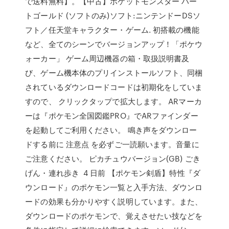
で送料無料】。【中古】ポケットモンスター ハー
トゴールド (ソフトのみ)ソフト:ニンテンドーDSソ
フト／任天堂キャラクター・ゲーム. 初搭載の機能
など、全てのシーンでバージョンアップ！「ポケウ
ォーカー」 ゲーム周辺機器の箱・取扱説明書及
び、ゲーム機本体のプリインストールソフト、同梱
されているダウンロードコードは初期化をしていま
すので、 クリックタップで拡大します。 ARマーカ
ーは『ポケモン全国図鑑PRO』でARファインダー
を起動してご利用ください。 鳴き声をダウンロー
ドする前に 注意点 を必ずご一読願います。音量に
ご注意ください。 ピカチュウバージョン(GB) ごき
げん・連れ歩き 4 日前 【ポケモン剣盾】特性『ダ
ウンロード』のポケモン一覧と入手方法、ダウンロ
ードの効果も分かりやすく説明しています。また、
ダウンロードのポケモンで、覚えさせたい技などを