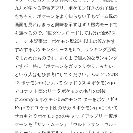
九九が学べる学習アプリ。ポケモン好きのお子様は
もちろん、ポケモンをよく知らない子もゲーム風の
画面を見ればきっと興味を示すはず！機内モードで
も遊べるので、1度ダウンロードしておけば全67ス
テージ 本記事は、ポケモン歴20年以上の僕がおす
すめするポケモンシリーズを5つ、ランキング形式
でまとめたものです。あくまで個人的なランキング
ですが、特に「ポケモンをガッツリやりこみたい」
という人はぜひ参考にしてください。 Oct 21, 2013
· 3 ポケモンgoについて シャドウス 4 ポケモンgo
でロケッ ト団のリー 5 ポケモンの名前の最後
に.comが 6 ポケモンbwのモンス ターをポケ 7 ﾎﾟｹ
ﾓﾝgoですロ ケット団のサカ 8 ポケモンgoについて
サカキと 9 ポケモンgoのキャッ チアップリ 一度ポ
ケモンを『サン・ムーン』『ウルトラサン・ウルト
ラムーン』へ転送すると、『x・y』『オメガルビ