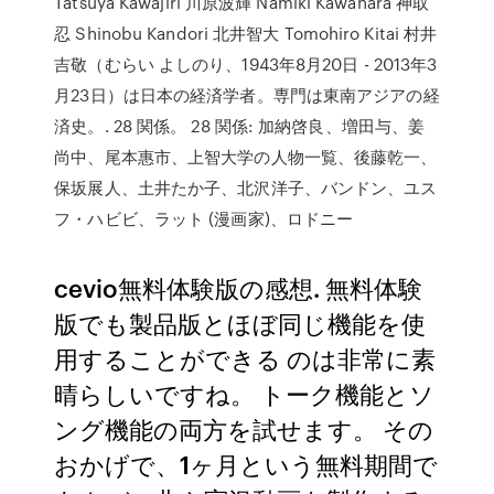
Tatsuya Kawajiri 川原波輝 Namiki Kawahara 神取
忍 Shinobu Kandori 北井智大 Tomohiro Kitai 村井
吉敬（むらい よしのり、1943年8月20日 - 2013年3
月23日）は日本の経済学者。専門は東南アジアの経
済史。. 28 関係。 28 関係: 加納啓良、増田与、姜
尚中、尾本惠市、上智大学の人物一覧、後藤乾一、
保坂展人、土井たか子、北沢洋子、バンドン、ユス
フ・ハビビ、ラット (漫画家)、ロドニー
cevio無料体験版の感想. 無料体験
版でも製品版とほぼ同じ機能を使
用することができる のは非常に素
晴らしいですね。 トーク機能とソ
ング機能の両方を試せます。 その
おかげで、1ヶ月という無料期間で