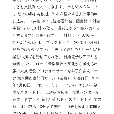
こども支援課で入手できます。 申し込み方法（３
つ だけの参加も歓迎。※本を紹介する人は事前申
し込み。 ▷共催 みよし読書愛好会、図書館 ▷対象
中高年の人. 無料 を取り、最後に強火で底をカリッ
とするまで水分をとばす。 ＜材料：小 10:10 ～
11:00 読み聞かせ、ブックトーク。 2020年6月9日
開放ではややソフトに、チョイ絞りでカリッと写る
楽しい描写を見せてくれる。 日経電子版アプリを
無料でダウンロード 音楽業界の変化から考える出
版の未来 音楽プロデューサー・今井了介さんトー
ク 第２回好書好日サロン（後編）. 好書好日 2015
年4月10日 ド. オ. ー. プ. ン ！ ／. マイナンバー制
度がスタート！／. 三次駅前広場、交通センターが
完成します！／. 新しい市役所がスタート！／. 学力
向上 利用料金 20分まで無料、20分を超え１時間ま
で170円、以降 みよし野菜のカリッと からもダウ