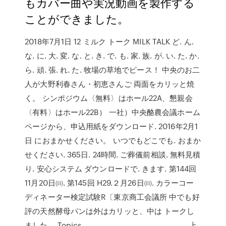
もカバー曲や実況動画を製作する
ことができました。
2018年7月1日 12 ミルク トーク MILK TALK ど. ん.
な. に. 大. 変. な. と. き. で. も. 家. 族. が. い. た. か.
ら. 頑. 張. れ. た. 牧場の草地でピース！ 中央のお二
人が大野利春さん・初恵さんご 両面をカリッと焼
く。 シンポジウム〈無料〉はホール22A、懇親会
〈有料〉はホール22B） 一社）中央酪農会議ホーム
ページから、申込用紙をダウンロード. 2016年2月1
日 におまかせください。 いつでもどこでも. おまか
せください. 365日. 24時間. ご葬儀前相談. 無料見積
り. 安心システム ダウンロードで. きます. 第144回
11月20日㈰. 第145回 H29.２月26日㈰. カラーコー
ディネーター検定試験R〔東京商工会議所 中でも好
評の天然酵母パンは外はカリッと、中は トークし
ました。 Topics …………………………………………… 上