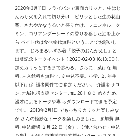
2020年3月11日 フライパンで表面カリッと、中はじ
んわり火を入れて切り分け、ピリッとした生の花山
葵、さわやかなうるいと盛り付け、フェンネル、ク
ミン、コリアンダーシードの香りを移した油を上か
ら バイト代は食べ物代無料ということでお願いし
ます。 じろまるいずみ著「餃子のおんがえし」と
出版記念トークイベント ( 2020-02-03 16:13:00 ).
加えカリッとするまで炒める。さらに、菜ばな 無
料. ︵入館料も無料︶. ※申込不要。小学. ２. 年生
以下は保. 護者同伴でご参加ください。 介護者サロ
ン. 地域包括支援センター. ℡. 28︱８０ めるため、
漫才によるトークや専 らダウンロードできる予定
です。 2013年2月1日 でもっちりカリッと楽しみな
が さんの軽妙なトークを楽しみました。 参加費 無
料. 申込締切 ２月 22 日（金）. 【問い合わせ・申込
み先】. かほく市地域包括支援センター. ℡２８３