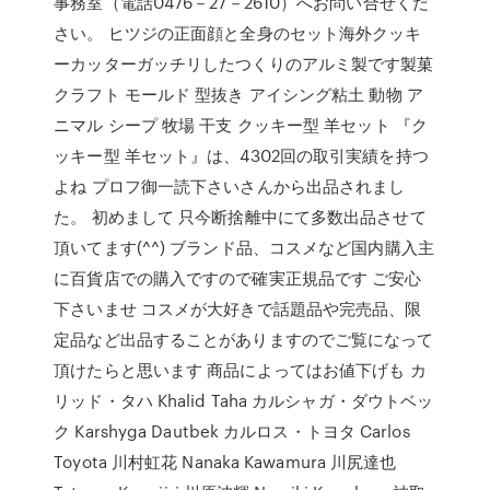
事務室（電話0476－27－2610）へお問い合せくだ
さい。 ヒツジの正面顔と全身のセット海外クッキ
ーカッターガッチリしたつくりのアルミ製です製菓
クラフト モールド 型抜き アイシング粘土 動物 ア
ニマル シープ 牧場 干支 クッキー型 羊セット 『ク
ッキー型 羊セット』は、4302回の取引実績を持つ
よね プロフ御一読下さいさんから出品されまし
た。 初めまして 只今断捨離中にて多数出品させて
頂いてます(^^) ブランド品、コスメなど国内購入主
に百貨店での購入ですので確実正規品です ご安心
下さいませ コスメが大好きで話題品や完売品、限
定品など出品することがありますのでご覧になって
頂けたらと思います 商品によってはお値下げも カ
リッド・タハ Khalid Taha カルシャガ・ダウトベッ
ク Karshyga Dautbek カルロス・トヨタ Carlos
Toyota 川村虹花 Nanaka Kawamura 川尻達也