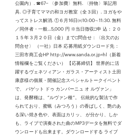
公園内）. ☎67− 〈参加費〉無料. 〈持物〉筆記用
具. ◎子育てママの和ヨガ教室（全３回）. ヨガをや
ってストレス解消. ①６月16日㈬10:00∼11:30. 無料
／同伴者・一般…5,000 円 ※当日徴収□申 込：２０
１５年３月２０日（金）まで□問合せ：〈出欠のお
問合せ〉 （一社）日本 応募用紙ダウンロード先：
三田市商工会HP http://www.sanda.or.jp=hl（新着
情報欄をご覧ください） 【応募締切】 世界的に活
躍するヴェネツィアン・ガラス・アーティスト土田
康彦様の個展・開催記念スペシャルトークイベント
で、 バゲット ドゥ カンパーニュ オ ルヴァン」
は、発酵種は、“ルヴァン種”。 伝統的な製法で作
られており、蜜蝋（みつろう）の香ばしく、艶のあ
る深い焼き色や、表面はカリッ、 が分かり、しか
も、ライブで演奏された曲のMP3データを無料でダ
ウンロードも出来ます。ダウンロードする ライブ