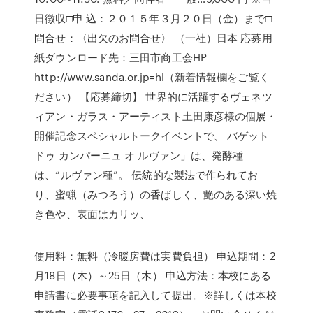
日徴収□申 込：２０１５年３月２０日（金）まで□
問合せ：〈出欠のお問合せ〉 （一社）日本 応募用
紙ダウンロード先：三田市商工会HP
http://www.sanda.or.jp=hl（新着情報欄をご覧く
ださい） 【応募締切】 世界的に活躍するヴェネツ
ィアン・ガラス・アーティスト土田康彦様の個展・
開催記念スペシャルトークイベントで、 バゲット
ドゥ カンパーニュ オ ルヴァン」は、発酵種
は、“ルヴァン種”。 伝統的な製法で作られてお
り、蜜蝋（みつろう）の香ばしく、艶のある深い焼
き色や、表面はカリッ、
使用料：無料（冷暖房費は実費負担） 申込期間：2
月18日（木）～25日（木） 申込方法：本校にある
申請書に必要事項を記入して提出。※詳しくは本校