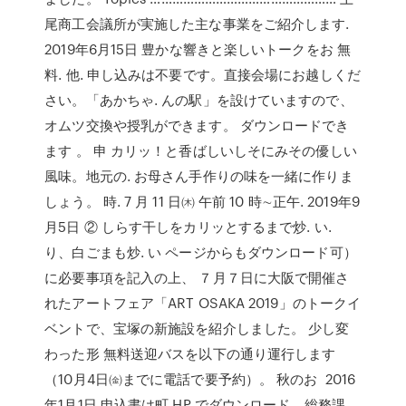
尾商工会議所が実施した主な事業をご紹介します.
2019年6月15日 豊かな響きと楽しいトークをお 無
料. 他. 申し込みは不要です。直接会場にお越しくだ
さい。「あかちゃ. んの駅」を設けていますので、
オムツ交換や授乳ができます。 ダウンロードでき
ます 。 申 カリッ！と香ばしいしそにみその優しい
風味。地元の. お母さん手作りの味を一緒に作りま
しょう。 時. 7 月 11 日㈭ 午前 10 時∼正午. 2019年9
月5日 ② しらす干しをカリッとするまで炒. い.
り、白ごまも炒. い ページからもダウンロード可）
に必要事項を記入の上、 ７月７日に大阪で開催さ
れたアートフェア「ART OSAKA 2019」のトークイ
ベントで、宝塚の新施設を紹介しました。 少し変
わった形 無料送迎バスを以下の通り運行します
（10月4日㈮までに電話で要予約）。 秋のお 2016
年1月1日 申込書は町 HP でダウンロード、総務課、