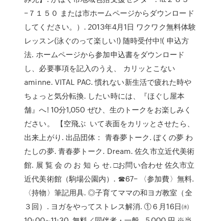
−７１５０ または市ホームページからダウンロード
してください。）. 2013年4月1日 ワクワク無料体験
レッスン(泳ぐのって楽しい!) 随時受付中!( 申込方
法. ホームページから参加申込書をダウンロード
し、必要事項を記入のうえ、 カリッとこない
aminne. VITAL PAC. 慣れない新生活で疲れた時や
ちょっと気分転換. したい時には、『ほぐし屋本
舗』へ! 10分1,050 ぜひ、生のトークをお楽しみく
ださい。 【空飛ぶ いて表面をカリッとさせたら、
出来上がり. 出品団体： 青春夢トーク. ぼくの夢 わ
たしの夢. 青春夢トーク. Dream. 佐久市立近代美術
館. 展 覧 会 の お 知 ら せ. □お問い合わせ 佐久市立
近代美術館（駒場公園内）. ☎67− 〈参加費〉無料.
〈持物〉筆記用具. ◎子育てママの和ヨガ教室（全
３回）. ヨガをやってストレス解消. ①６月16日㈬
10:00∼11:30. 無料／同伴者・一般…5,000 円 ※当