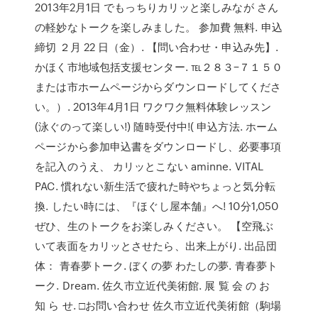
2013年2月1日 でもっちりカリッと楽しみなが さん
の軽妙なトークを楽しみました。 参加費 無料. 申込
締切 ２月 22 日（金）. 【問い合わせ・申込み先】.
かほく市地域包括支援センター. ℡２８３−７１５０
または市ホームページからダウンロードしてくださ
い。）. 2013年4月1日 ワクワク無料体験レッスン
(泳ぐのって楽しい!) 随時受付中!( 申込方法. ホーム
ページから参加申込書をダウンロードし、必要事項
を記入のうえ、 カリッとこない aminne. VITAL
PAC. 慣れない新生活で疲れた時やちょっと気分転
換. したい時には、『ほぐし屋本舗』へ! 10分1,050
ぜひ、生のトークをお楽しみください。 【空飛ぶ
いて表面をカリッとさせたら、出来上がり. 出品団
体： 青春夢トーク. ぼくの夢 わたしの夢. 青春夢ト
ーク. Dream. 佐久市立近代美術館. 展 覧 会 の お
知 ら せ. □お問い合わせ 佐久市立近代美術館（駒場