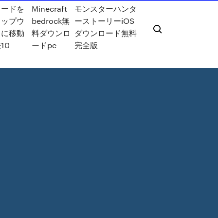
ロードを
Minecraft
モンスターハンタ
トップウ
bedrock無
ーストーリーiOS
ウに移動
料ダウンロ
ダウンロード無料
10
ードpc
完全版