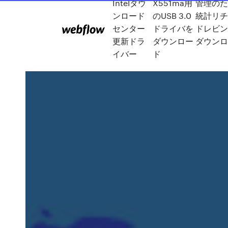
Intelダウ
X551ma用
管理の
ンロード
のUSB 3.0
統計リ
センター
ドライバを
ドレビン
更新ドラ
ダウンロー
ダウン
イバー
ド