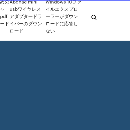
ための
Abgnac mini
Windows 10ファ
チャー
usbワイヤレス
イルエクスプロ
pdf
アダプタードラ
ーラーがダウン
ロード
イバーのダウン
ロードに応答し
ロード
ない